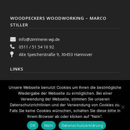
WOODPECKERS WOODWORKING – MARCO
STILLER
info@zimmerei-wp.de
0511 / 51 54 10 92
Alte Speicherstraße 9, 30453 Hannover
LINKS
Start
Kontakt
Impressum
Unsere Webseite benutzt Cookies um Ihnen die bestmögliche
Datenschutzerklärung
Wiedergabe der Webseite zu ermöglichen. Bei einer
Verwendung der Webseite, stimmen Sie unseren
Datenschutzrichtlinien und der Verwendung von Cookies zu.
Falls Sie keine Cookies wünschen, schalten Sie diese bitte in
Ihrem Browser ab oder klicken auf "Nein".
OK
Nein
Datenschutzerklärung
© 2020 Woodpeckers Woodworking. Alle Rechte vorbehalten.